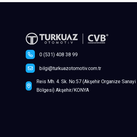
0 (531) 408 38 99
bilgi@turkuazotomotiv.com.tr
Reis Mh. 4. Sk. No:57 (Akşehir Organize Sanayi
Bölgesi) Akşehir/KONYA