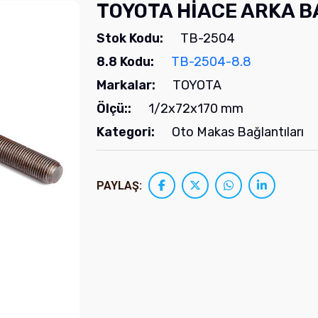
TOYOTA HİACE ARKA 
Stok Kodu:
TB-2504
8.8 Kodu:
TB-2504-8.8
Markalar:
TOYOTA
Ölçü::
1/2x72x170 mm
Kategori:
Oto Makas Bağlantıları
PAYLAŞ: