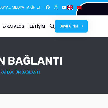
OSYAL MEDYA TAKİP ET:
Bayii Girişi
E-KATALOG
İLETİŞİM
N BAĞLANTI
1-ATEGO ÖN BAĞLANTI