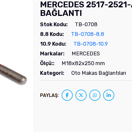
MERCEDES 2517-2521
BAĞLANTI
Stok Kodu:
TB-0708
8.8 Kodu:
TB-0708-8.8
10.9 Kodu:
TB-0708-10.9
Markalar:
MERCEDES
Ölçü::
M18x82x250 mm
Kategori:
Oto Makas Bağlantıları
PAYLAŞ: