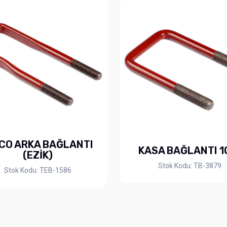
CO ARKA BAĞLANTI
KASA BAĞLANTI 10
(EZİK)
Stok Kodu: TB-3879
Stok Kodu: TEB-1586