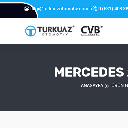
bilgi@turkuazotomotiv.com.tr
0 (531) 408 38
MERCEDES 
ANASAYFA
ÜRÜN G