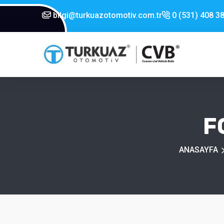
bilgi@turkuazotomotiv.com.tr
0 (531) 408 38
F
ANASAYFA