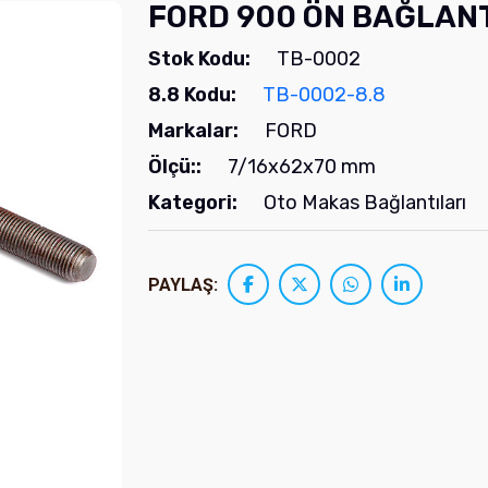
FORD 900 ÖN BAĞLAN
Stok Kodu:
TB-0002
8.8 Kodu:
TB-0002-8.8
Markalar:
FORD
Ölçü::
7/16x62x70 mm
Kategori:
Oto Makas Bağlantıları
PAYLAŞ: