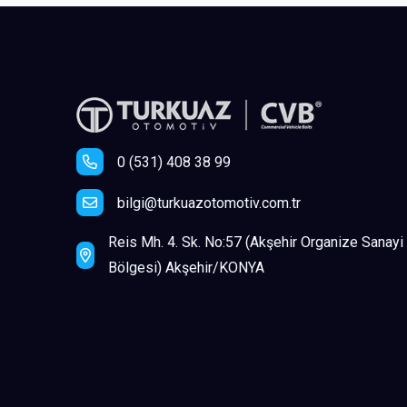
0 (531) 408 38 99
bilgi@turkuazotomotiv.com.tr
Reis Mh. 4. Sk. No:57 (Akşehir Organize Sanayi
Bölgesi) Akşehir/KONYA