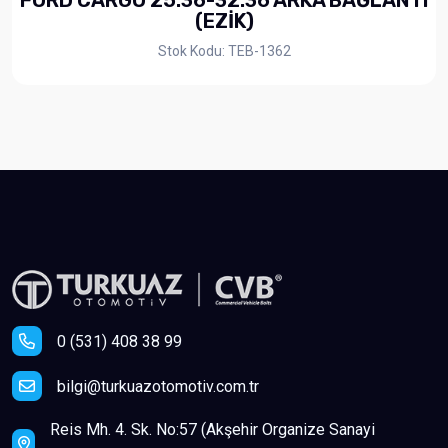
FORD CARGO 25.36-32.36 ARKA BAĞLANTI
(EZİK)
Stok Kodu: TEB-1362
0 (531) 408 38 99
bilgi@turkuazotomotiv.com.tr
Reis Mh. 4. Sk. No:57 (Akşehir Organize Sanayi