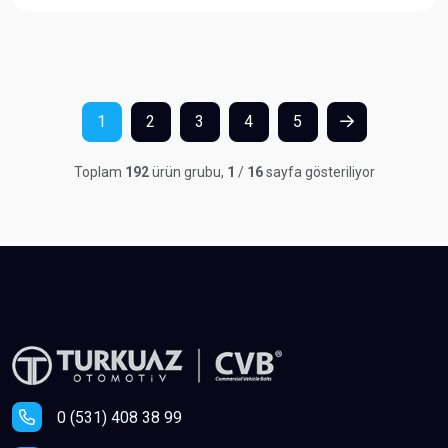
1
2
3
4
5
Toplam
192
ürün grubu,
1
/
16
sayfa gösteriliyor
0 (531) 408 38 99